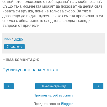
семейното положение от „обвързана” на „необвързана”.
Също така момчетата мразят да показват на целия свят
новата си връзка, поне не толкова скоро. За тях е
дразнещо да видят гаджето си как сменя профилната си
снимка с обща, защото след това следват хиляди
въпроси от приятели.
Ivan
в
13:05
Споделяне
Няма коментари:
Публикуване на коментар
‹
›
Начална страница
Преглед на уеб версията
Предоставено от
Blogger
.