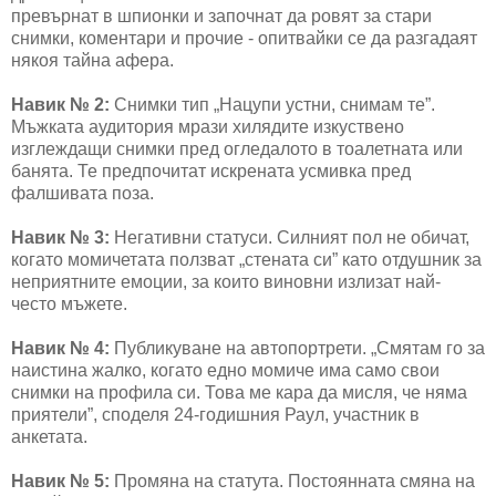
превърнат в шпионки и започнат да ровят за стари
снимки, коментари и прочие - опитвайки се да разгадаят
някоя тайна афера.
Навик № 2:
Снимки тип „Нацупи устни, снимам те”.
Мъжката аудитория мрази хилядите изкуствено
изглеждащи снимки пред огледалото в тоалетната или
банята. Те предпочитат искрената усмивка пред
фалшивата поза.
Навик № 3:
Негативни статуси. Силният пол не обичат,
когато момичетата ползват „стената си” като отдушник за
неприятните емоции, за които виновни излизат най-
често мъжете.
Навик № 4:
Публикуване на автопортрети. „Смятам го за
наистина жалко, когато едно момиче има само свои
снимки на профила си. Това ме кара да мисля, че няма
приятели”, споделя 24-годишния Раул, участник в
анкетата.
Навик № 5:
Промяна на статута. Постоянната смяна на