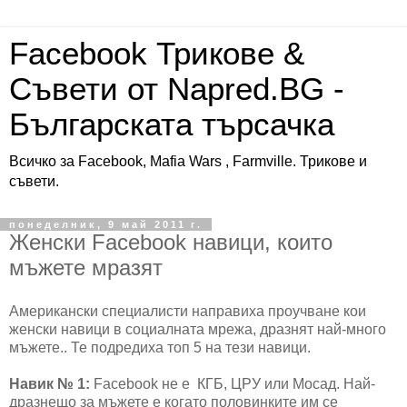
Facebook Трикове &
Съвети от Napred.BG -
Българската търсачка
Всичко за Facebook, Mafia Wars , Farmville. Трикове и
съвети.
понеделник, 9 май 2011 г.
Женски Facebook навици, които
мъжете мразят
Американски специалисти направиха проучване кои
женски навици в социалната мрежа, дразнят най-много
мъжете.. Те подредиха топ 5 на тези навици.
Навик № 1:
Facebook не е КГБ, ЦРУ или Мосад. Най-
дразнещо за мъжете е когато половинките им се