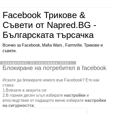
Facebook Трикове &
Съвети от Napred.BG -
Българската търсачка
Всичко за Facebook, Mafia Wars , Farmville. Трикове и
съвети.
понеделник, 13 септември 2010 г.
Блокиране на потребител в facebook
Искате да блокирате някого във Facebook? Ето как
става:
1.Влизате в акаунта си:
2.В горния десен ъгъл избирате
настройки
и
впоследствие от падащото меню избирате
настройки
на сигурността
;