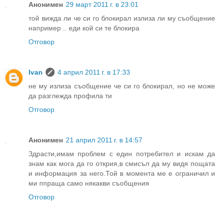
Анонимен
29 март 2011 г. в 23:01
той вижда ли че си го блокирал излиза ли му съобщение
например .. еди кой си те блокира
Отговор
Ivan
4 април 2011 г. в 17:33
не му излиза съобщение че си го блокирал, но не може
да разглежда профила ти
Отговор
Анонимен
21 април 2011 г. в 14:57
Здрасти,имам проблем с един потребител и искам да
знам как мога да го открия,в смисъл да му видя пощата
и информация за него.Той в момента ме е ограничил и
ми ппраща само някакви съобщения
Отговор