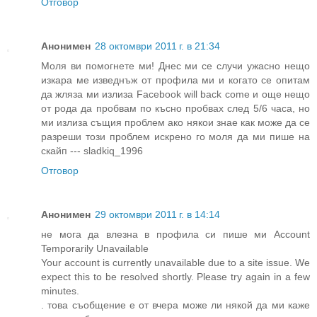
Отговор
Анонимен
28 октомври 2011 г. в 21:34
Моля ви помогнете ми! Днес ми се случи ужасно нещо
изкара ме изведнъж от профила ми и когато се опитам
да жляза ми излиза Facebook will back come и още нещо
от рода да пробвам по късно пробвах след 5/6 часа, но
ми излиза същия проблем ако някои знае как може да се
разреши този проблем искрено го моля да ми пише на
скайп --- sladkiq_1996
Отговор
Анонимен
29 октомври 2011 г. в 14:14
не мога да влезна в профила си пише ми Account
Temporarily Unavailable
Your account is currently unavailable due to a site issue. We
expect this to be resolved shortly. Please try again in a few
minutes.
. това съобщение е от вчера може ли някой да ми каже