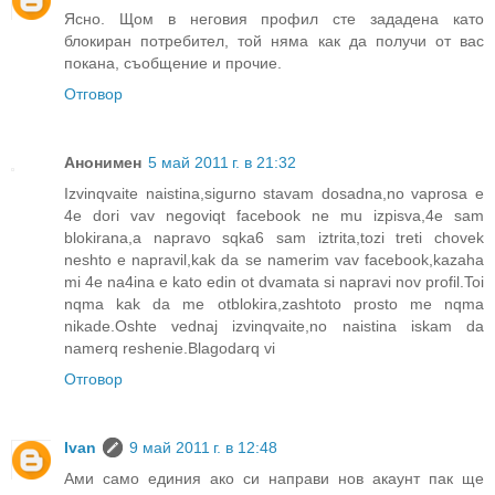
Ясно. Щом в неговия профил сте зададена като
блокиран потребител, той няма как да получи от вас
покана, съобщение и прочие.
Отговор
Анонимен
5 май 2011 г. в 21:32
Izvinqvaite naistina,sigurno stavam dosadna,no vaprosa e
4e dori vav negoviqt facebook ne mu izpisva,4e sam
blokirana,a napravo sqka6 sam iztrita,tozi treti chovek
neshto e napravil,kak da se namerim vav facebook,kazaha
mi 4e na4ina e kato edin ot dvamata si napravi nov profil.Toi
nqma kak da me otblokira,zashtoto prosto me nqma
nikade.Oshte vednaj izvinqvaite,no naistina iskam da
namerq reshenie.Blagodarq vi
Отговор
Ivan
9 май 2011 г. в 12:48
Ами само единия ако си направи нов акаунт пак ще