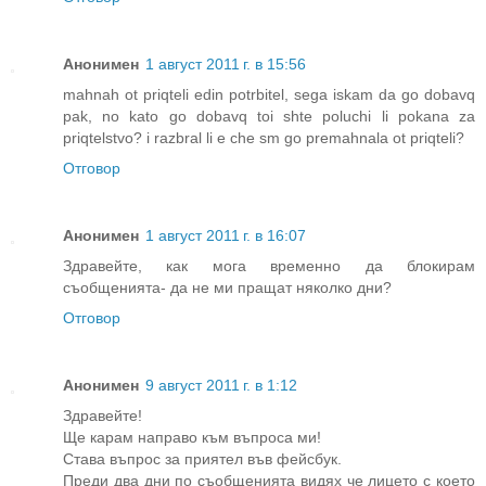
Анонимен
1 август 2011 г. в 15:56
mahnah ot priqteli edin potrbitel, sega iskam da go dobavq
pak, no kato go dobavq toi shte poluchi li pokana za
priqtelstvo? i razbral li e che sm go premahnala ot priqteli?
Отговор
Анонимен
1 август 2011 г. в 16:07
Здравейте, как мога временно да блокирам
съобщенията- да не ми пращат няколко дни?
Отговор
Анонимен
9 август 2011 г. в 1:12
Здравейте!
Ще карам направо към въпроса ми!
Става въпрос за приятел във фейсбук.
Преди два дни по съобщенията видях че лицето с което