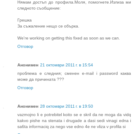
Нямам достъп до профила.Моля, помогнете.Излиза ми
следното съобщение:
Грешка
За съжаление нещо се обърка.
We're working on getting this fixed as soon as we can.
Отговор
Анонимен
21 октомври 2011 г. в 15:54
проблема е следния; сменен е-mail i password каква
може да причината ???
Отговор
Анонимен
28 октомври 2011 г. в 19:50
vazmojno li e potrebitel koito se e skril da ne moga da vidq
kakvo pishe na stenata i drugade a dasi sedi vinagi edna i
sa6ta informaciq za nego vse edno 4e ne vliza v profila si