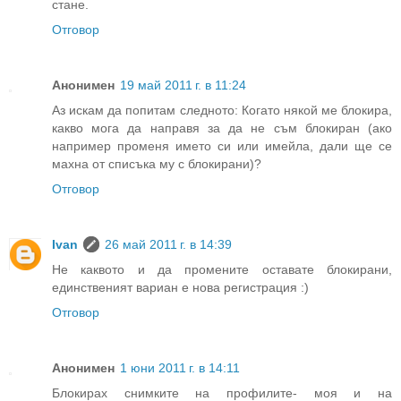
стане.
Отговор
Анонимен
19 май 2011 г. в 11:24
Аз искам да попитам следното: Когато някой ме блокира,
какво мога да направя за да не съм блокиран (ако
например променя името си или имейла, дали ще се
махна от списъка му с блокирани)?
Отговор
Ivan
26 май 2011 г. в 14:39
Не каквото и да промените оставате блокирани,
единственият вариан е нова регистрация :)
Отговор
Анонимен
1 юни 2011 г. в 14:11
Блокирах снимките на профилите- моя и на