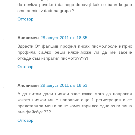
da nevliza pove4e i da nego dobavqt kak se bann kogato
sme admini v dadena grupa ?
Отговор
Анонимен
28 август 2011 г. в 18:35
Здрасти.От фалшив профил писах писмо,после изтрих
профила си.Ако реши някой,може ли да ме засече
откъде съм изпратил писмото????!
Отговор
Анонимен
29 август 2011 г. в 18:53
А да питам дали ниякои знае какво мога да направия
кокато ниякои ми е направил още 1 регистрация и се
представя за мен и пише коментари все едно аз ги пиша
във фейсбук ???
Отговор