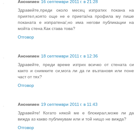
Анонимен
16 септември 2011 г. в 21:28
Здравейте,преди около месец изпратих покана на
приятел,която още не е приета/на профила му пише
поканата е изпратена/,но има негови публикации на
мойта стена.Как става това?
Отговор
Анонимен
18 септември 2011 г. в 12:36
Здравейте, преди време изтрих всичко от стената си
както и снимките си,мога ли да ги възтановя или поне
част от тях?
Отговор
Анонимен
19 септември 2011 г. в 11:43
Здравейте! Когато някой ме е блокирал,може ли да
вижда аз какво публикувам или и той нищо не вижда?
Отговор