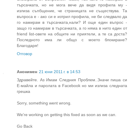
търсачката, но не мога вече да видя профила му -
излиза съпбщение, че страницата не съществува. Та
въпроса е - ако си е изтрил профила, не би следвало да
го намирам в търсачката,нали? И още един въпрос -
защо го намирам в търсачката, а го няма в нито един от
friend list-овете на общите ни приятели, а те са доста?
Последното има ли общо с моето блокиране?
Благодаря!
Отговор
Анонимен
21 юни 2011 г. в 14:53
Здравейте. Аз Имам Следния Проблем..Значи пиша си
Е-майла и паролата в Facebook но ми излиза следната
грешка
Sorry, something went wrong.
We're working on getting this fixed as soon as we can.
Go Back