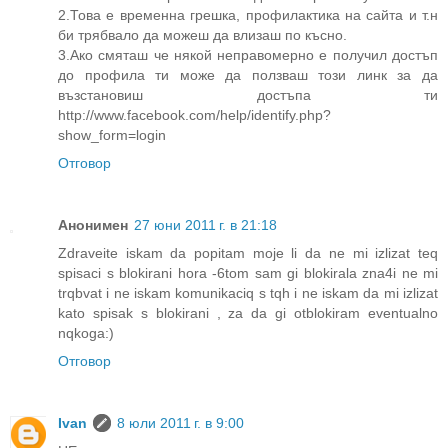
2.Това е временна грешка, профилактика на сайта и т.н
би трябвало да можеш да влизаш по късно.
3.Ако смяташ че някой неправомерно е получил достъп
до профила ти може да ползваш този линк за да
възстановиш достъпа ти
http://www.facebook.com/help/identify.php?
show_form=login
Отговор
Анонимен
27 юни 2011 г. в 21:18
Zdraveite iskam da popitam moje li da ne mi izlizat teq
spisaci s blokirani hora -6tom sam gi blokirala zna4i ne mi
trqbvat i ne iskam komunikaciq s tqh i ne iskam da mi izlizat
kato spisak s blokirani , za da gi otblokiram eventualno
nqkoga:)
Отговор
Ivan
8 юли 2011 г. в 9:00