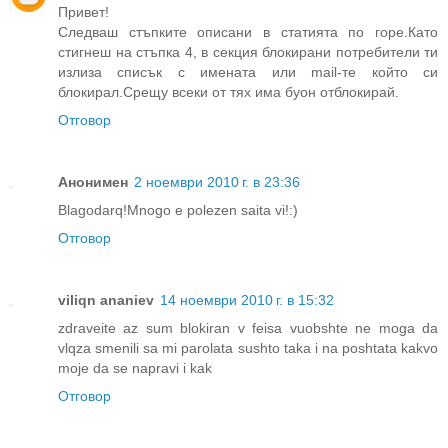
Привет!
Следваш стъпките описани в статията по горе.Като
стигнеш на стъпка 4, в секция блокирани потребители ти
излиза списък с имената или mail-те който си
блокирал.Срещу всеки от тях има буон отблокирай.
Отговор
Анонимен
2 ноември 2010 г. в 23:36
Blagodarq!Mnogo e polezen saita vi!:)
Отговор
viliqn ananiev
14 ноември 2010 г. в 15:32
zdraveite az sum blokiran v feisa vuobshte ne moga da
vlqza smenili sa mi parolata sushto taka i na poshtata kakvo
moje da se napravi i kak
Отговор