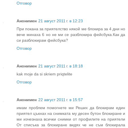
Отговор
Анонимен
21 август 2011 г. в 12:23
При покана за приятелство някой ме блокира за 4 дни но
вече минаха 6 но не ми се разблокира фейсбука.Как да
си разблокирам фейсбука?
Отговор
Анонимен
21 август 2011 г. в 18:18
kak moje da si skriem priqtelite
Отговор
Анонимен
22 август 2011 г. в 15:57
имам проблем помогнете ми Реших да блокирам един
приятел цъкнах на снимката му десен бутон блокиране и
ми изчезнаха всички снимки от профилите на приятели
От списъка за блокиране видях че не съм блокирала