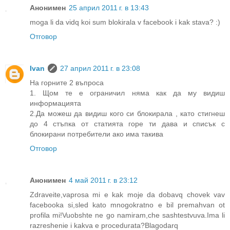
Анонимен
25 април 2011 г. в 13:43
moga li da vidq koi sum blokirala v facebook i kak stava? :)
Отговор
Ivan
27 април 2011 г. в 23:08
На горните 2 въпроса
1. Щом те е ограничил няма как да му видиш
информацията
2.Да можеш да видиш кого си блокирала , като стигнеш
до 4 стъпка от статията горе ти дава и списък с
блокирани потребители ако има такива
Отговор
Анонимен
4 май 2011 г. в 23:12
Zdraveite,vaprosa mi e kak moje da dobavq chovek vav
facebooka si,sled kato mnogokratno e bil premahvan ot
profila mi!Vuobshte ne go namiram,che sashtestvuva.Ima li
razreshenie i kakva e procedurata?Blagodarq