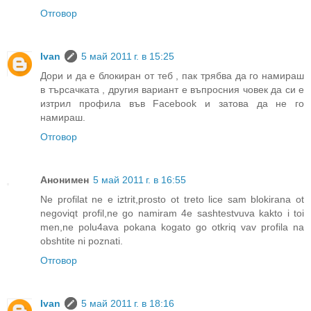
Отговор
Ivan
5 май 2011 г. в 15:25
Дори и да е блокиран от теб , пак трябва да го намираш
в търсачката , другия вариант е въпросния човек да си е
изтрил профила във Facebook и затова да не го
намираш.
Отговор
Анонимен
5 май 2011 г. в 16:55
Ne profilat ne e iztrit,prosto ot treto lice sam blokirana ot
negoviqt profil,ne go namiram 4e sashtestvuva kakto i toi
men,ne polu4ava pokana kogato go otkriq vav profila na
obshtite ni poznati.
Отговор
Ivan
5 май 2011 г. в 18:16