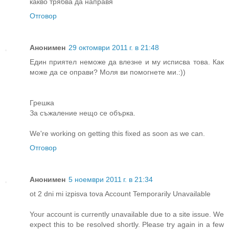
какво трябва да направя
Отговор
Анонимен
29 октомври 2011 г. в 21:48
Един приятел неможе да влезне и му исписва това. Как
може да се оправи? Моля ви помогнете ми.:))
Грешка
За съжаление нещо се обърка.
We're working on getting this fixed as soon as we can.
Отговор
Анонимен
5 ноември 2011 г. в 21:34
ot 2 dni mi izpisva tova Account Temporarily Unavailable
Your account is currently unavailable due to a site issue. We
expect this to be resolved shortly. Please try again in a few