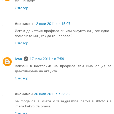
НЕ, не може.
Отговор
Анонимен
12 юли 2011 г. в 15:07
Искам да изтрия профила си или акаунта си , все едно ,
помогнете ми , как да го направя?
Отговор
Ivan
17 юли 2011 г. в 7:59
Влизаш в настройки на профила там има опция за
деактивиране на акаунта
Отговор
Анонимен
30 юли 2011 г. в 23:32
ne moga da si vliaza v feisa,greshna parola.sushtoto i s
imeila.kakvo da pravia
Отговор