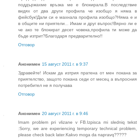
поддържахме връзка ме е блокирала.В последствие
видях от два други профила че изобщо я няма в
фейсбук!Дали си е махнала профила изобщо?Няма е и
в общите ни приятели... Имам и друг въпрос!Вярно ли е
че ако те блокират десет човека,профила ти може да
бъде изтрит?Благодаря предварително!!
Отговор
Анонимен
15 август 2011 г. в 9:37
Здравейте! Искам да изтрия пратена от мен покана за
приятелство, защото покана седи от месец а въпросния
потребител не я получава
Отговор
Анонимен
20 август 2011 г. в 9:46
Imam problem pri vlizane v FB.Izpisca mi sledniq tekst
:Sorry, we are experiencing temporary technical problem,
please check back later.Kakvo moga da napravq?????