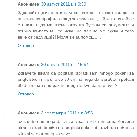
Анонимен
30 август 2011 г. в 9:39
Здравейте ,отчаяно искам да намеря отговор как да си
възстановя профила след заключване ,тъй като някой се
е опитвал да ми вземе акаунта.Пускам си документи и
всичко каквото ми се иска ,но пак не ме пуска и това
вече от седмици!?! Моля ви за помощ.....
Отговор
Анонимен
30 август 2011 г. в 15:54
Zdraveite iskam da popitam ispratil sam mnogo pokani za
priqtelstvo i mi pishe ce 30 dni nemoga da ispra6tam pokani
30 dni minaha no pak ne moga kakvo da napravq ?
Отговор
Анонимен
3 септември 2011 г. в 8:56
az izob6to nemoga da vlqza v saita izliza mi edna 4ervena
stranica kadeto pi6e na angliiski dokolkoto razbrah ne6to za
iztekal sarvar molq za savet