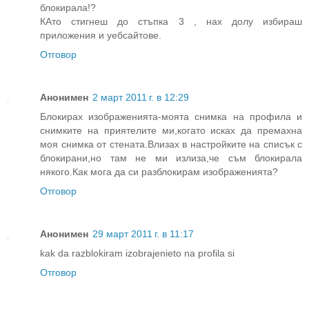
блокирала!?
КАто стигнеш до стъпка 3 , нах долу избираш
приложения и уебсайтове.
Отговор
Анонимен
2 март 2011 г. в 12:29
Блокирах изображенията-моята снимка на профила и
снимките на приятелите ми,когато исках да премахна
моя снимка от стената.Влизах в настройките на списък с
блокирани,но там не ми излиза,че съм блокирала
някого.Как мога да си разблокирам изображенията?
Отговор
Анонимен
29 март 2011 г. в 11:17
kak da razblokiram izobrajenieto na profila si
Отговор