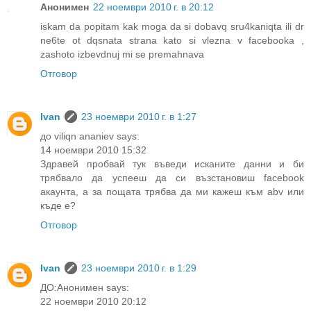
Анонимен
22 ноември 2010 г. в 20:12
iskam da popitam kak moga da si dobavq sru4kaniqta ili dr
ne6te ot dqsnata strana kato si vlezna v facebooka ,
zashoto izbevdnuj mi se premahnava
Отговор
Ivan
23 ноември 2010 г. в 1:27
до viliqn ananiev says:
14 ноември 2010 15:32
Здравей пробвай тук въведи исканите данни и би
трябвало да успееш да си възстановиш facebook
акаунта, а за пощата трябва да ми кажеш към abv или
къде е?
Отговор
Ivan
23 ноември 2010 г. в 1:29
ДО:Анонимен says:
22 ноември 2010 20:12