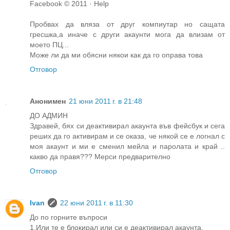
Facebook © 2011 · Help
Пробвах да вляза от друг компиутар но сащата
гресшка,а иначе с други акаунти мога да влизам от
моето ПЦ...
Може ли да ми обясни някои как да го оправа това
Отговор
Анонимен
21 юни 2011 г. в 21:48
ДО АДМИН
Здравей, бях си деактивирал акаунта във фейсбук и сега
реших да го активирам и се оказа, че някой се е логнал с
моя акаунт и ми е сменил мейла и паролата и край ..
какво да правя??? Мерси предварително
Отговор
Ivan
22 юни 2011 г. в 11:30
До по горните въпроси
1.Или те е блокирал или си е деактивирал акаунта.