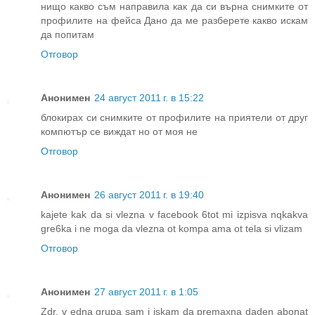
нищо какво съм направила как да си върна снимките от
профилите на фейса Дано да ме разберете какво искам
да попитам
Отговор
Анонимен
24 август 2011 г. в 15:22
блокирах си снимките от профилите на приятели от друг
компютър се виждат но от моя не
Отговор
Анонимен
26 август 2011 г. в 19:40
kajete kak da si vlezna v facebook 6tot mi izpisva nqkakva
gre6ka i ne moga da vlezna ot kompa ama ot tela si vlizam
Отговор
Анонимен
27 август 2011 г. в 1:05
Zdr. v edna grupa sam i iskam da premaxna daden abonat