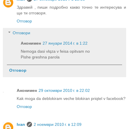
Здравей , пиши подробно какво точно те интересува и
ще ти отговоря.
Отговор
Отговори
Анонимен
27 януари 2014 г. в 1:22
Nemoga dasi vlqza v feisa opitvam no
Pishe greshna parola
Отговор
Анонимен
29 октомври 2010 г. в 22:02
Kak moga da deblokiram veche blokiran priqtel v facebook?
Отговор
Ivan
2 ноември 2010 г. в 12:09