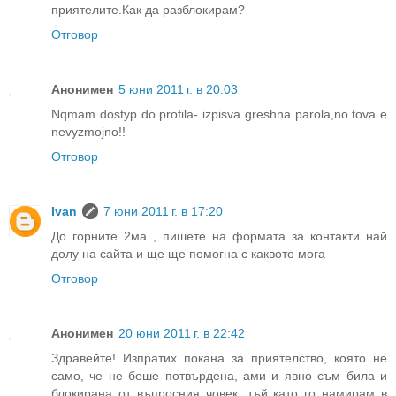
приятелите.Как да разблокирам?
Отговор
Анонимен
5 юни 2011 г. в 20:03
Nqmam dostyp do profila- izpisva greshna parola,no tova e
nevyzmojno!!
Отговор
Ivan
7 юни 2011 г. в 17:20
До горните 2ма , пишете на формата за контакти най
долу на сайта и ще ще помогна с каквото мога
Отговор
Анонимен
20 юни 2011 г. в 22:42
Здравейте! Изпратих покана за приятелство, която не
само, че не беше потвърдена, ами и явно съм била и
блокирана от въпросния човек, тъй като го намирам в