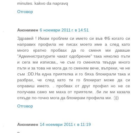
minutes. kakvo da napravq
Отговор
Анонимен
6 ноември 2011 г. в 14:51
Здравей ! Имам проблем си името си във ФБ когато си
направих профила не писах моето име а след като
много кратно пробвах да го сменя ми даваше
"Администратурите чакат одобрение" така няколко пъти
и сега ми изписва,, че съм го сменяла твърде много
пъти и за това не мога да го сменям вече, въпреки, че не
съм :DD.На една приятелка и го бяха блокирали така и
разбрах, че след като ти го блокират може да си
оправиш името. . пробвах от друг профил но не се
получава само ме маха от приятели. .би ли ми казала
откъде по-точно мога да блокирам профила ми. :)))
Отговор
Анонимен
14 ноември 2011 г. в 11:19
g