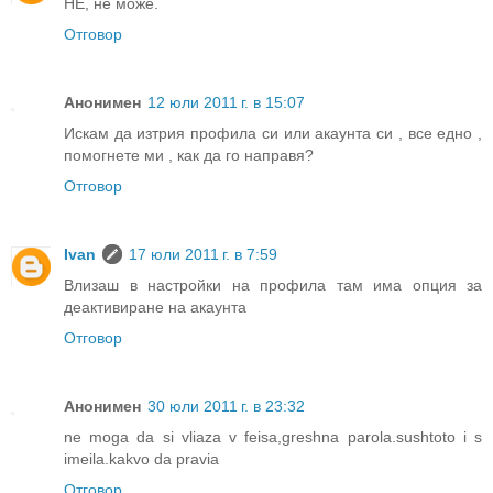
НЕ, не може.
Отговор
Анонимен
12 юли 2011 г. в 15:07
Искам да изтрия профила си или акаунта си , все едно ,
помогнете ми , как да го направя?
Отговор
Ivan
17 юли 2011 г. в 7:59
Влизаш в настройки на профила там има опция за
деактивиране на акаунта
Отговор
Анонимен
30 юли 2011 г. в 23:32
ne moga da si vliaza v feisa,greshna parola.sushtoto i s
imeila.kakvo da pravia
Отговор