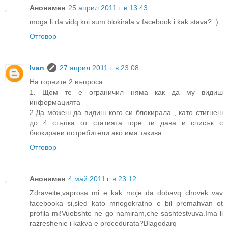
Анонимен
25 април 2011 г. в 13:43
moga li da vidq koi sum blokirala v facebook i kak stava? :)
Отговор
Ivan
27 април 2011 г. в 23:08
На горните 2 въпроса
1. Щом те е ограничил няма как да му видиш
информацията
2.Да можеш да видиш кого си блокирала , като стигнеш
до 4 стъпка от статията горе ти дава и списък с
блокирани потребители ако има такива
Отговор
Анонимен
4 май 2011 г. в 23:12
Zdraveite,vaprosa mi e kak moje da dobavq chovek vav
facebooka si,sled kato mnogokratno e bil premahvan ot
profila mi!Vuobshte ne go namiram,che sashtestvuva.Ima li
razreshenie i kakva e procedurata?Blagodarq