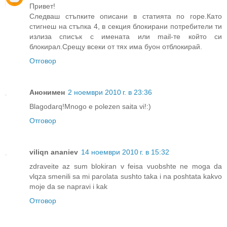
Привет!
Следваш стъпките описани в статията по горе.Като
стигнеш на стъпка 4, в секция блокирани потребители ти
излиза списък с имената или mail-те който си
блокирал.Срещу всеки от тях има буон отблокирай.
Отговор
Анонимен
2 ноември 2010 г. в 23:36
Blagodarq!Mnogo e polezen saita vi!:)
Отговор
viliqn ananiev
14 ноември 2010 г. в 15:32
zdraveite az sum blokiran v feisa vuobshte ne moga da
vlqza smenili sa mi parolata sushto taka i na poshtata kakvo
moje da se napravi i kak
Отговор