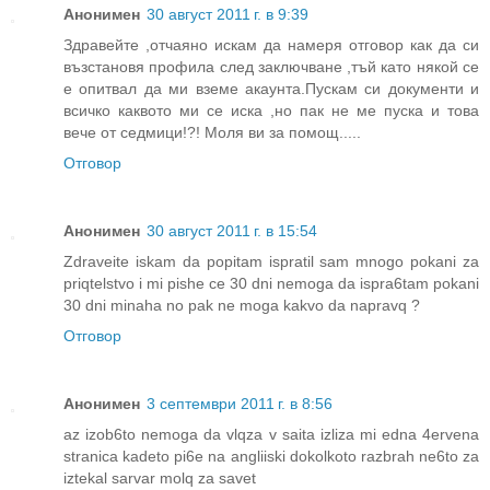
Анонимен
30 август 2011 г. в 9:39
Здравейте ,отчаяно искам да намеря отговор как да си
възстановя профила след заключване ,тъй като някой се
е опитвал да ми вземе акаунта.Пускам си документи и
всичко каквото ми се иска ,но пак не ме пуска и това
вече от седмици!?! Моля ви за помощ.....
Отговор
Анонимен
30 август 2011 г. в 15:54
Zdraveite iskam da popitam ispratil sam mnogo pokani za
priqtelstvo i mi pishe ce 30 dni nemoga da ispra6tam pokani
30 dni minaha no pak ne moga kakvo da napravq ?
Отговор
Анонимен
3 септември 2011 г. в 8:56
az izob6to nemoga da vlqza v saita izliza mi edna 4ervena
stranica kadeto pi6e na angliiski dokolkoto razbrah ne6to za
iztekal sarvar molq za savet