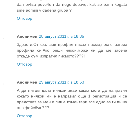
da nevliza pove4e i da nego dobavqt kak se bann kogato
sme admini v dadena grupa ?
Отговор
Анонимен
28 август 2011 г. в 18:35
Здрасти.От фалшив профил писах писмо,после изтрих
профила си.Ако реши някой,може ли да ме засече
откъде съм изпратил писмото????!
Отговор
Анонимен
29 август 2011 г. в 18:53
А да питам дали ниякои знае какво мога да направия
кокато ниякои ми е направил още 1 регистрация и се
представя за мен и пише коментари все едно аз ги пиша
във фейсбук ???
Отговор