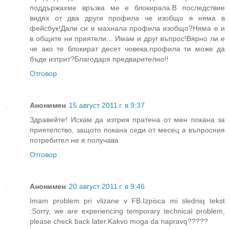
поддържахме връзка ме е блокирала.В последствие
видях от два други профила че изобщо я няма в
фейсбук!Дали си е махнала профила изобщо?Няма е и
в общите ни приятели... Имам и друг въпрос!Вярно ли е
че ако те блокират десет човека,профила ти може да
бъде изтрит?Благодаря предварително!!
Отговор
Анонимен
15 август 2011 г. в 9:37
Здравейте! Искам да изтрия пратена от мен покана за
приятелство, защото покана седи от месец а въпросния
потребител не я получава
Отговор
Анонимен
20 август 2011 г. в 9:46
Imam problem pri vlizane v FB.Izpisca mi sledniq tekst
:Sorry, we are experiencing temporary technical problem,
please check back later.Kakvo moga da napravq?????