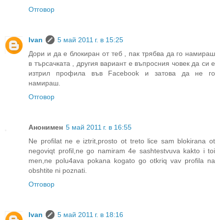
Отговор
Ivan
5 май 2011 г. в 15:25
Дори и да е блокиран от теб , пак трябва да го намираш
в търсачката , другия вариант е въпросния човек да си е
изтрил профила във Facebook и затова да не го
намираш.
Отговор
Анонимен
5 май 2011 г. в 16:55
Ne profilat ne e iztrit,prosto ot treto lice sam blokirana ot
negoviqt profil,ne go namiram 4e sashtestvuva kakto i toi
men,ne polu4ava pokana kogato go otkriq vav profila na
obshtite ni poznati.
Отговор
Ivan
5 май 2011 г. в 18:16