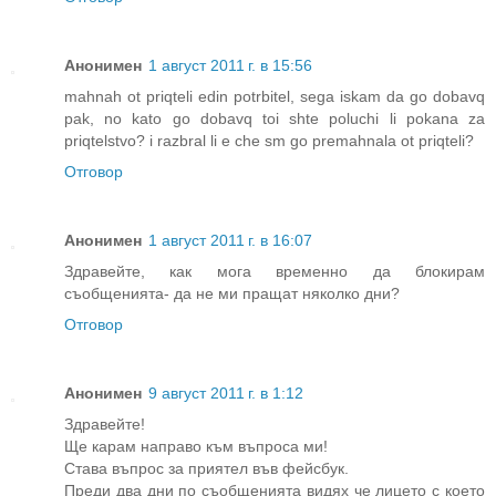
Анонимен
1 август 2011 г. в 15:56
mahnah ot priqteli edin potrbitel, sega iskam da go dobavq
pak, no kato go dobavq toi shte poluchi li pokana za
priqtelstvo? i razbral li e che sm go premahnala ot priqteli?
Отговор
Анонимен
1 август 2011 г. в 16:07
Здравейте, как мога временно да блокирам
съобщенията- да не ми пращат няколко дни?
Отговор
Анонимен
9 август 2011 г. в 1:12
Здравейте!
Ще карам направо към въпроса ми!
Става въпрос за приятел във фейсбук.
Преди два дни по съобщенията видях че лицето с което