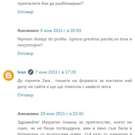
приятелите.Как да разблокирам?
Отговор
Анонимен
5 юни 2011 г. в 20:03
Nqmam dostyp do profila- izpisva greshna parola,no tova e
nevyzmojno!!
Отговор
Ivan
7 юни 2011 г. в 17:20
До горните 2ма , пишете на формата за контакти най
долу на сайта и ще ще помогна с каквото мога
Отговор
Анонимен
20 юни 2011 г. в 22:42
Здравейте! Изпратих покана за приятелство, която не
само, че не беше потвърдена, ами и явно съм била и
блокирана от въпросния човек, тъй като го намирам в