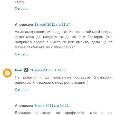
стане.
Отговор
Анонимен
19 май 2011 г. в 11:24
Аз искам да попитам следното: Когато някой ме блокира,
какво мога да направя за да не съм блокиран (ако
например променя името си или имейла, дали ще се
махна от списъка му с блокирани)?
Отговор
Ivan
26 май 2011 г. в 14:39
Не каквото и да промените оставате блокирани,
единственият вариан е нова регистрация :)
Отговор
Анонимен
1 юни 2011 г. в 14:11
Блокирах снимките на профилите- моя и на