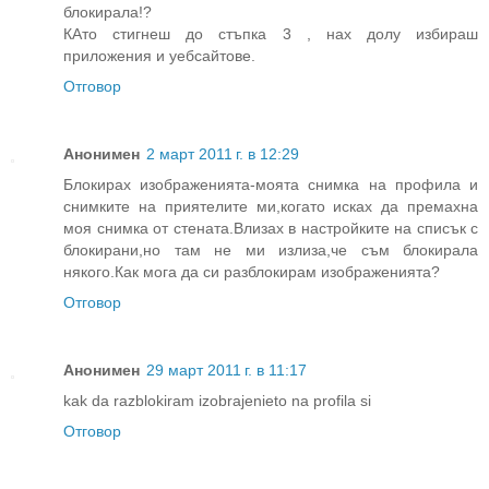
блокирала!?
КАто стигнеш до стъпка 3 , нах долу избираш
приложения и уебсайтове.
Отговор
Анонимен
2 март 2011 г. в 12:29
Блокирах изображенията-моята снимка на профила и
снимките на приятелите ми,когато исках да премахна
моя снимка от стената.Влизах в настройките на списък с
блокирани,но там не ми излиза,че съм блокирала
някого.Как мога да си разблокирам изображенията?
Отговор
Анонимен
29 март 2011 г. в 11:17
kak da razblokiram izobrajenieto na profila si
Отговор