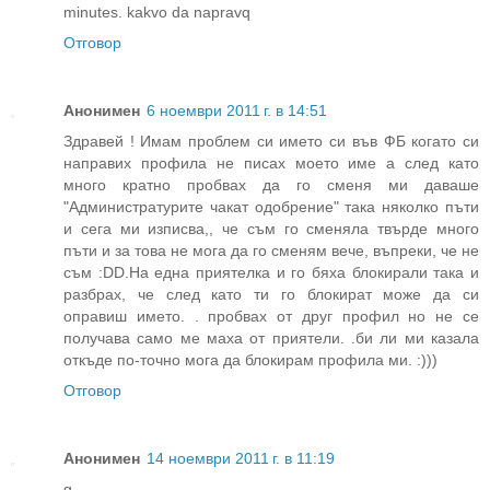
minutes. kakvo da napravq
Отговор
Анонимен
6 ноември 2011 г. в 14:51
Здравей ! Имам проблем си името си във ФБ когато си
направих профила не писах моето име а след като
много кратно пробвах да го сменя ми даваше
"Администратурите чакат одобрение" така няколко пъти
и сега ми изписва,, че съм го сменяла твърде много
пъти и за това не мога да го сменям вече, въпреки, че не
съм :DD.На една приятелка и го бяха блокирали така и
разбрах, че след като ти го блокират може да си
оправиш името. . пробвах от друг профил но не се
получава само ме маха от приятели. .би ли ми казала
откъде по-точно мога да блокирам профила ми. :)))
Отговор
Анонимен
14 ноември 2011 г. в 11:19
g