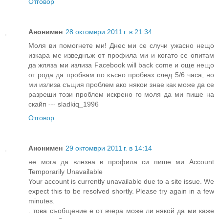
Отговор
Анонимен
28 октомври 2011 г. в 21:34
Моля ви помогнете ми! Днес ми се случи ужасно нещо
изкара ме изведнъж от профила ми и когато се опитам
да жляза ми излиза Facebook will back come и още нещо
от рода да пробвам по късно пробвах след 5/6 часа, но
ми излиза същия проблем ако някои знае как може да се
разреши този проблем искрено го моля да ми пише на
скайп --- sladkiq_1996
Отговор
Анонимен
29 октомври 2011 г. в 14:14
не мога да влезна в профила си пише ми Account
Temporarily Unavailable
Your account is currently unavailable due to a site issue. We
expect this to be resolved shortly. Please try again in a few
minutes.
. това съобщение е от вчера може ли някой да ми каже