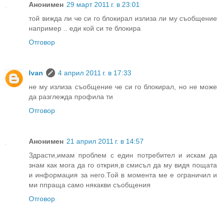
Анонимен
29 март 2011 г. в 23:01
той вижда ли че си го блокирал излиза ли му съобщение
например .. еди кой си те блокира
Отговор
Ivan
4 април 2011 г. в 17:33
не му излиза съобщение че си го блокирал, но не може
да разглежда профила ти
Отговор
Анонимен
21 април 2011 г. в 14:57
Здрасти,имам проблем с един потребител и искам да
знам как мога да го открия,в смисъл да му видя пощата
и информация за него.Той в момента ме е ограничил и
ми ппраща само някакви съобщения
Отговор