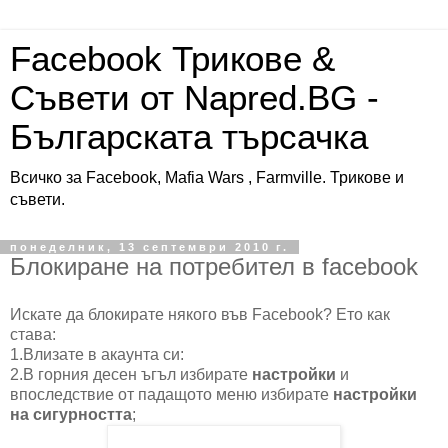
Facebook Трикове &
Съвети от Napred.BG -
Българската търсачка
Всичко за Facebook, Mafia Wars , Farmville. Трикове и
съвети.
понеделник, 13 септември 2010 г.
Блокиране на потребител в facebook
Искате да блокирате някого във Facebook? Ето как
става:
1.Влизате в акаунта си:
2.В горния десен ъгъл избирате
настройки
и
впоследствие от падащото меню избирате
настройки
на сигурността
;