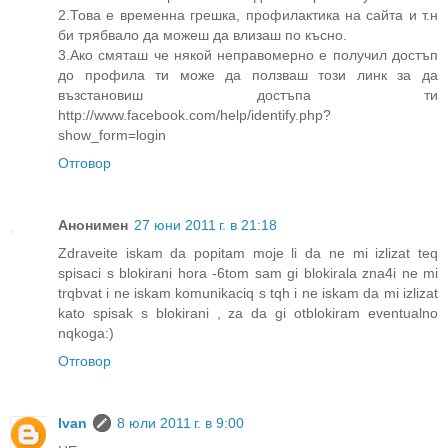
2.Това е временна грешка, профилактика на сайта и т.н
би трябвало да можеш да влизаш по късно.
3.Ако смяташ че някой неправомерно е получил достъп
до профила ти може да ползваш този линк за да
възстановиш достъпа ти
http://www.facebook.com/help/identify.php?
show_form=login
Отговор
Анонимен
27 юни 2011 г. в 21:18
Zdraveite iskam da popitam moje li da ne mi izlizat teq
spisaci s blokirani hora -6tom sam gi blokirala zna4i ne mi
trqbvat i ne iskam komunikaciq s tqh i ne iskam da mi izlizat
kato spisak s blokirani , za da gi otblokiram eventualno
nqkoga:)
Отговор
Ivan
8 юли 2011 г. в 9:00