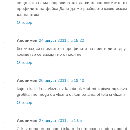
нищо какво съм направила как да си върна снимките от
профилите на фейса Дано да ме разберете какво искам
да попитам
Отговор
Анонимен
24 август 2011 г. в 15:22
блокирах си снимките от профилите на приятели от друг
компютър се виждат но от моя не
Отговор
Анонимен
26 август 2011 г. в 19:40
kajete kak da si vlezna v facebook 6tot mi izpisva nqkakva
gre6ka i ne moga da vlezna ot kompa ama ot tela si vlizam
Отговор
Анонимен
27 август 2011 г. в 1:05
Zdr. v edna grupa sam i iskam da premaxna daden abonat