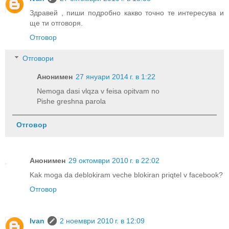
Здравей , пиши подробно какво точно те интересува и
ще ти отговоря.
Отговор
Отговори
Анонимен
27 януари 2014 г. в 1:22
Nemoga dasi vlqza v feisa opitvam no
Pishe greshna parola
Отговор
Анонимен
29 октомври 2010 г. в 22:02
Kak moga da deblokiram veche blokiran priqtel v facebook?
Отговор
Ivan
2 ноември 2010 г. в 12:09