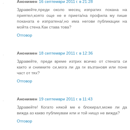
Анонимен
16 септември 2011 г. в 21:28
Здравейте,преди около месец изпратих покана на
приятел,която още не е приета/на профила му пише
поканата е изпратена/,но има негови публикации на
мойта стена.Как става това?
Отговор
Анонимен
18 септември 2011 г. в 12:36
Здравейте, преди време изтрих всичко от стената си
както и снимките си,мога ли да ги възтановя или поне
част от тях?
Отговор
Анонимен
19 септември 2011 г. в 11:43
Здравейте! Когато някой ме е блокирал,може ли да
вижда аз какво публикувам или и той нищо не вижда?
Отговор