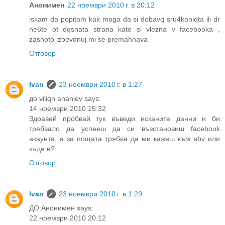
Анонимен
22 ноември 2010 г. в 20:12
iskam da popitam kak moga da si dobavq sru4kaniqta ili dr
ne6te ot dqsnata strana kato si vlezna v facebooka ,
zashoto izbevdnuj mi se premahnava
Отговор
Ivan
23 ноември 2010 г. в 1:27
до viliqn ananiev says:
14 ноември 2010 15:32
Здравей пробвай тук въведи исканите данни и би
трябвало да успееш да си възстановиш facebook
акаунта, а за пощата трябва да ми кажеш към abv или
къде е?
Отговор
Ivan
23 ноември 2010 г. в 1:29
ДО:Анонимен says:
22 ноември 2010 20:12