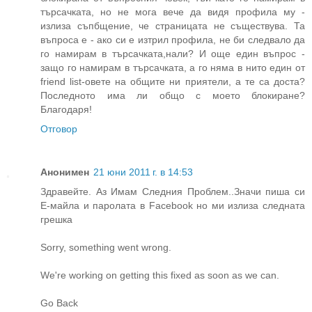
търсачката, но не мога вече да видя профила му -
излиза съпбщение, че страницата не съществува. Та
въпроса е - ако си е изтрил профила, не би следвало да
го намирам в търсачката,нали? И още един въпрос -
защо го намирам в търсачката, а го няма в нито един от
friend list-овете на общите ни приятели, а те са доста?
Последното има ли общо с моето блокиране?
Благодаря!
Отговор
Анонимен
21 юни 2011 г. в 14:53
Здравейте. Аз Имам Следния Проблем..Значи пиша си
Е-майла и паролата в Facebook но ми излиза следната
грешка
Sorry, something went wrong.
We're working on getting this fixed as soon as we can.
Go Back