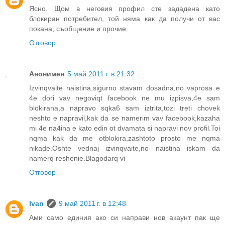
Ясно. Щом в неговия профил сте зададена като
блокиран потребител, той няма как да получи от вас
покана, съобщение и прочие.
Отговор
Анонимен
5 май 2011 г. в 21:32
Izvinqvaite naistina,sigurno stavam dosadna,no vaprosa e
4e dori vav negoviqt facebook ne mu izpisva,4e sam
blokirana,a napravo sqka6 sam iztrita,tozi treti chovek
neshto e napravil,kak da se namerim vav facebook,kazaha
mi 4e na4ina e kato edin ot dvamata si napravi nov profil.Toi
nqma kak da me otblokira,zashtoto prosto me nqma
nikade.Oshte vednaj izvinqvaite,no naistina iskam da
namerq reshenie.Blagodarq vi
Отговор
Ivan
9 май 2011 г. в 12:48
Ами само единия ако си направи нов акаунт пак ще