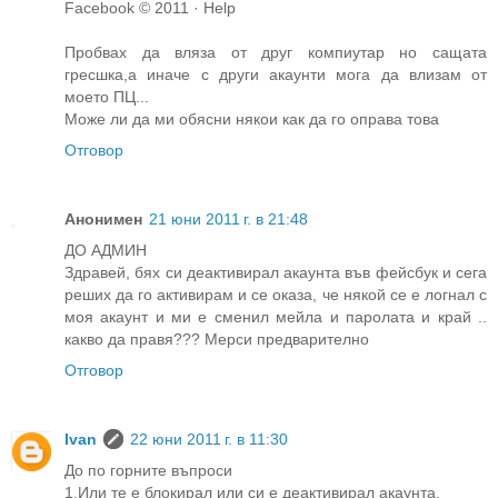
Facebook © 2011 · Help
Пробвах да вляза от друг компиутар но сащата
гресшка,а иначе с други акаунти мога да влизам от
моето ПЦ...
Може ли да ми обясни някои как да го оправа това
Отговор
Анонимен
21 юни 2011 г. в 21:48
ДО АДМИН
Здравей, бях си деактивирал акаунта във фейсбук и сега
реших да го активирам и се оказа, че някой се е логнал с
моя акаунт и ми е сменил мейла и паролата и край ..
какво да правя??? Мерси предварително
Отговор
Ivan
22 юни 2011 г. в 11:30
До по горните въпроси
1.Или те е блокирал или си е деактивирал акаунта.