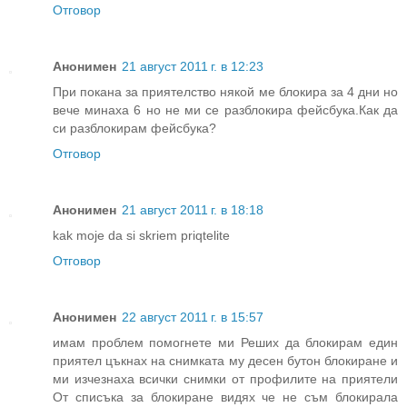
Отговор
Анонимен
21 август 2011 г. в 12:23
При покана за приятелство някой ме блокира за 4 дни но
вече минаха 6 но не ми се разблокира фейсбука.Как да
си разблокирам фейсбука?
Отговор
Анонимен
21 август 2011 г. в 18:18
kak moje da si skriem priqtelite
Отговор
Анонимен
22 август 2011 г. в 15:57
имам проблем помогнете ми Реших да блокирам един
приятел цъкнах на снимката му десен бутон блокиране и
ми изчезнаха всички снимки от профилите на приятели
От списъка за блокиране видях че не съм блокирала