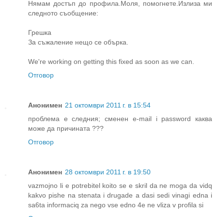
Нямам достъп до профила.Моля, помогнете.Излиза ми
следното съобщение:
Грешка
За съжаление нещо се обърка.
We're working on getting this fixed as soon as we can.
Отговор
Анонимен
21 октомври 2011 г. в 15:54
проблема е следния; сменен е-mail i password каква
може да причината ???
Отговор
Анонимен
28 октомври 2011 г. в 19:50
vazmojno li e potrebitel koito se e skril da ne moga da vidq
kakvo pishe na stenata i drugade a dasi sedi vinagi edna i
sa6ta informaciq za nego vse edno 4e ne vliza v profila si