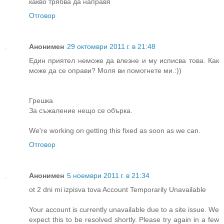
какво трябва да направя
Отговор
Анонимен
29 октомври 2011 г. в 21:48
Един приятел неможе да влезне и му исписва това. Как
може да се оправи? Моля ви помогнете ми.:))
Грешка
За съжаление нещо се обърка.
We're working on getting this fixed as soon as we can.
Отговор
Анонимен
5 ноември 2011 г. в 21:34
ot 2 dni mi izpisva tova Account Temporarily Unavailable
Your account is currently unavailable due to a site issue. We
expect this to be resolved shortly. Please try again in a few