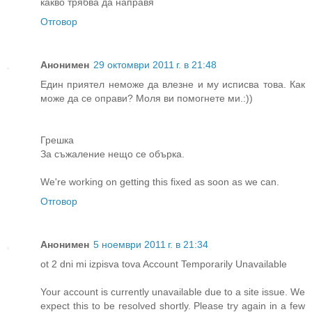
какво трябва да направя
Отговор
Анонимен
29 октомври 2011 г. в 21:48
Един приятел неможе да влезне и му исписва това. Как
може да се оправи? Моля ви помогнете ми.:))
Грешка
За съжаление нещо се обърка.
We're working on getting this fixed as soon as we can.
Отговор
Анонимен
5 ноември 2011 г. в 21:34
ot 2 dni mi izpisva tova Account Temporarily Unavailable
Your account is currently unavailable due to a site issue. We
expect this to be resolved shortly. Please try again in a few