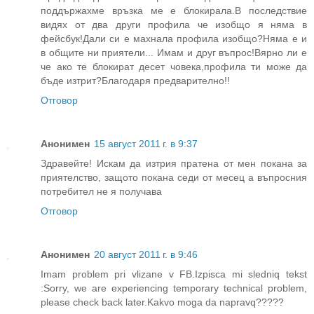
поддържахме връзка ме е блокирала.В последствие
видях от два други профила че изобщо я няма в
фейсбук!Дали си е махнала профила изобщо?Няма е и
в общите ни приятели... Имам и друг въпрос!Вярно ли е
че ако те блокират десет човека,профила ти може да
бъде изтрит?Благодаря предварително!!
Отговор
Анонимен
15 август 2011 г. в 9:37
Здравейте! Искам да изтрия пратена от мен покана за
приятелство, защото покана седи от месец а въпросния
потребител не я получава
Отговор
Анонимен
20 август 2011 г. в 9:46
Imam problem pri vlizane v FB.Izpisca mi sledniq tekst
:Sorry, we are experiencing temporary technical problem,
please check back later.Kakvo moga da napravq?????