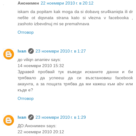
Анонимен
22 ноември 2010 г. в 20:12
iskam da popitam kak moga da si dobavq sru4kaniqta ili dr
ne6te ot dqsnata strana kato si vlezna v facebooka ,
zashoto izbevdnuj mi se premahnava
Отговор
Ivan
23 ноември 2010 г. в 1:27
до viliqn ananiev says:
14 ноември 2010 15:32
Здравей пробвай тук въведи исканите данни и би
трябвало да успееш да си възстановиш facebook
акаунта, а за пощата трябва да ми кажеш към abv или
къде е?
Отговор
Ivan
23 ноември 2010 г. в 1:29
ДО:Анонимен says:
22 ноември 2010 20:12