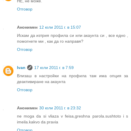
НЕ, не може.
Отговор
Анонимен
12 юли 2011 г. в 15:07
Искам да изтрия профила си или акаунта си , все едно ,
помогнете ми , как да го направя?
Отговор
Ivan
17 юли 2011 г. в 7:59
Влизаш в настройки на профила там има опция за
деактивиране на акаунта
Отговор
Анонимен
30 юли 2011 г. в 23:32
ne moga da si vliaza v feisa,greshna parola.sushtoto i s
imeila.kakvo da pravia
Отговор