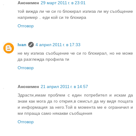
Анонимен
29 март 2011 г. в 23:01
той вижда ли че си го блокирал излиза ли му съобщение
например .. еди кой си те блокира
Отговор
Ivan
4 април 2011 г. в 17:33
не му излиза съобщение че си го блокирал, но не може
да разглежда профила ти
Отговор
Анонимен
21 април 2011 г. в 14:57
Здрасти,имам проблем с един потребител и искам да
знам как мога да го открия,в смисъл да му видя пощата
и информация за него.Той в момента ме е ограничил и
ми ппраща само някакви съобщения
Отговор