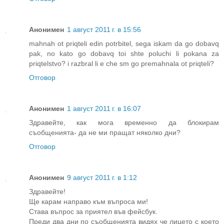
Анонимен
1 август 2011 г. в 15:56
mahnah ot priqteli edin potrbitel, sega iskam da go dobavq
pak, no kato go dobavq toi shte poluchi li pokana za
priqtelstvo? i razbral li e che sm go premahnala ot priqteli?
Отговор
Анонимен
1 август 2011 г. в 16:07
Здравейте, как мога временно да блокирам
съобщенията- да не ми пращат няколко дни?
Отговор
Анонимен
9 август 2011 г. в 1:12
Здравейте!
Ще карам направо към въпроса ми!
Става въпрос за приятел във фейсбук.
Преди два дни по съобщенията видях че лицето с което