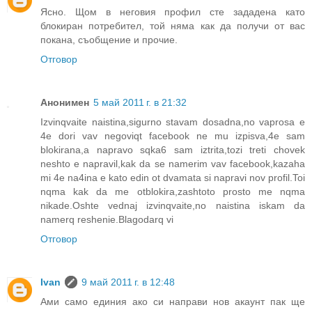
Ясно. Щом в неговия профил сте зададена като
блокиран потребител, той няма как да получи от вас
покана, съобщение и прочие.
Отговор
Анонимен
5 май 2011 г. в 21:32
Izvinqvaite naistina,sigurno stavam dosadna,no vaprosa e
4e dori vav negoviqt facebook ne mu izpisva,4e sam
blokirana,a napravo sqka6 sam iztrita,tozi treti chovek
neshto e napravil,kak da se namerim vav facebook,kazaha
mi 4e na4ina e kato edin ot dvamata si napravi nov profil.Toi
nqma kak da me otblokira,zashtoto prosto me nqma
nikade.Oshte vednaj izvinqvaite,no naistina iskam da
namerq reshenie.Blagodarq vi
Отговор
Ivan
9 май 2011 г. в 12:48
Ами само единия ако си направи нов акаунт пак ще