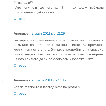
блокирала!?
КАто стигнеш до стъпка 3 , нах долу избираш
приложения и уебсайтове.
Отговор
Анонимен
2 март 2011 г. в 12:29
Блокирах изображенията-моята снимка на профила и
снимките на приятелите ми,когато исках да премахна
моя снимка от стената.Влизах в настройките на списък с
блокирани,но там не ми излиза,че съм блокирала
някого.Как мога да си разблокирам изображенията?
Отговор
Анонимен
29 март 2011 г. в 11:17
kak da razblokiram izobrajenieto na profila si
Отговор