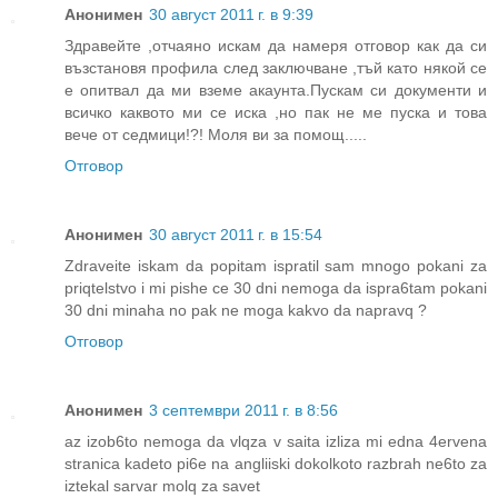
Анонимен
30 август 2011 г. в 9:39
Здравейте ,отчаяно искам да намеря отговор как да си
възстановя профила след заключване ,тъй като някой се
е опитвал да ми вземе акаунта.Пускам си документи и
всичко каквото ми се иска ,но пак не ме пуска и това
вече от седмици!?! Моля ви за помощ.....
Отговор
Анонимен
30 август 2011 г. в 15:54
Zdraveite iskam da popitam ispratil sam mnogo pokani za
priqtelstvo i mi pishe ce 30 dni nemoga da ispra6tam pokani
30 dni minaha no pak ne moga kakvo da napravq ?
Отговор
Анонимен
3 септември 2011 г. в 8:56
az izob6to nemoga da vlqza v saita izliza mi edna 4ervena
stranica kadeto pi6e na angliiski dokolkoto razbrah ne6to za
iztekal sarvar molq za savet