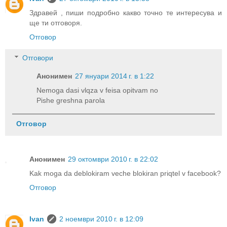
Здравей , пиши подробно какво точно те интересува и
ще ти отговоря.
Отговор
Отговори
Анонимен
27 януари 2014 г. в 1:22
Nemoga dasi vlqza v feisa opitvam no
Pishe greshna parola
Отговор
Анонимен
29 октомври 2010 г. в 22:02
Kak moga da deblokiram veche blokiran priqtel v facebook?
Отговор
Ivan
2 ноември 2010 г. в 12:09