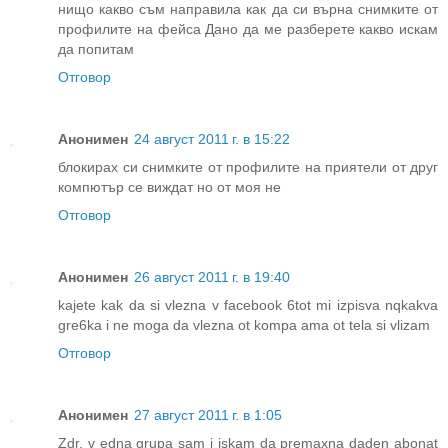
нищо какво съм направила как да си върна снимките от
профилите на фейса Дано да ме разберете какво искам
да попитам
Отговор
Анонимен
24 август 2011 г. в 15:22
блокирах си снимките от профилите на приятели от друг
компютър се виждат но от моя не
Отговор
Анонимен
26 август 2011 г. в 19:40
kajete kak da si vlezna v facebook 6tot mi izpisva nqkakva
gre6ka i ne moga da vlezna ot kompa ama ot tela si vlizam
Отговор
Анонимен
27 август 2011 г. в 1:05
Zdr. v edna grupa sam i iskam da premaxna daden abonat