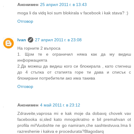
Анонимен
25 април 2011 г. в 13:43
moga li da vidq koi sum blokirala v facebook i kak stava? :)
Отговор
Ivan
27 април 2011 г. в 23:08
На горните 2 въпроса
1. Щом те е ограничил няма как да му видиш
информацията
2.Да можеш да видиш кого си блокирала , като стигнеш
до 4 стъпка от статията горе ти дава и списък с
блокирани потребители ако има такива
Отговор
Анонимен
4 май 2011 г. в 23:12
Zdraveite,vaprosa mi e kak moje da dobavq chovek vav
facebooka si,sled kato mnogokratno e bil premahvan ot
profila mi!Vuobshte ne go namiram,che sashtestvuva.Ima li
razreshenie i kakva e procedurata?Blagodarq