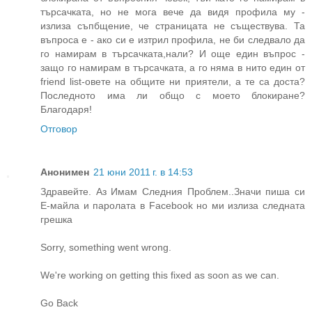
търсачката, но не мога вече да видя профила му -
излиза съпбщение, че страницата не съществува. Та
въпроса е - ако си е изтрил профила, не би следвало да
го намирам в търсачката,нали? И още един въпрос -
защо го намирам в търсачката, а го няма в нито един от
friend list-овете на общите ни приятели, а те са доста?
Последното има ли общо с моето блокиране?
Благодаря!
Отговор
Анонимен
21 юни 2011 г. в 14:53
Здравейте. Аз Имам Следния Проблем..Значи пиша си
Е-майла и паролата в Facebook но ми излиза следната
грешка
Sorry, something went wrong.
We're working on getting this fixed as soon as we can.
Go Back