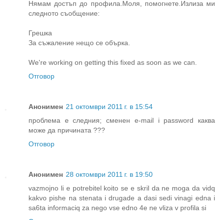
Нямам достъп до профила.Моля, помогнете.Излиза ми
следното съобщение:
Грешка
За съжаление нещо се обърка.
We're working on getting this fixed as soon as we can.
Отговор
Анонимен
21 октомври 2011 г. в 15:54
проблема е следния; сменен е-mail i password каква
може да причината ???
Отговор
Анонимен
28 октомври 2011 г. в 19:50
vazmojno li e potrebitel koito se e skril da ne moga da vidq
kakvo pishe na stenata i drugade a dasi sedi vinagi edna i
sa6ta informaciq za nego vse edno 4e ne vliza v profila si