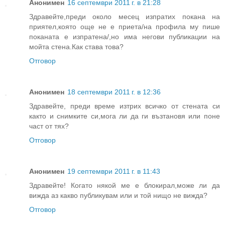
Анонимен
16 септември 2011 г. в 21:28
Здравейте,преди около месец изпратих покана на
приятел,която още не е приета/на профила му пише
поканата е изпратена/,но има негови публикации на
мойта стена.Как става това?
Отговор
Анонимен
18 септември 2011 г. в 12:36
Здравейте, преди време изтрих всичко от стената си
както и снимките си,мога ли да ги възтановя или поне
част от тях?
Отговор
Анонимен
19 септември 2011 г. в 11:43
Здравейте! Когато някой ме е блокирал,може ли да
вижда аз какво публикувам или и той нищо не вижда?
Отговор