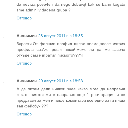
da nevliza pove4e i da nego dobavqt kak se bann kogato
sme admini v dadena grupa ?
Отговор
Анонимен
28 август 2011 г. в 18:35
Здрасти.От фалшив профил писах писмо,после изтрих
профила си.Ако реши някой,може ли да ме засече
откъде съм изпратил писмото????!
Отговор
Анонимен
29 август 2011 г. в 18:53
А да питам дали ниякои знае какво мога да направия
кокато ниякои ми е направил още 1 регистрация и се
представя за мен и пише коментари все едно аз ги пиша
във фейсбук ???
Отговор