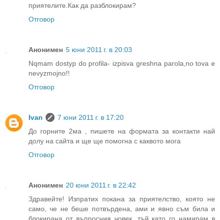
приятелите.Как да разблокирам?
Отговор
Анонимен
5 юни 2011 г. в 20:03
Nqmam dostyp do profila- izpisva greshna parola,no tova e
nevyzmojno!!
Отговор
Ivan
7 юни 2011 г. в 17:20
До горните 2ма , пишете на формата за контакти най
долу на сайта и ще ще помогна с каквото мога
Отговор
Анонимен
20 юни 2011 г. в 22:42
Здравейте! Изпратих покана за приятелство, която не
само, че не беше потвърдена, ами и явно съм била и
блокирана от въпросния човек, тъй като го намирам в