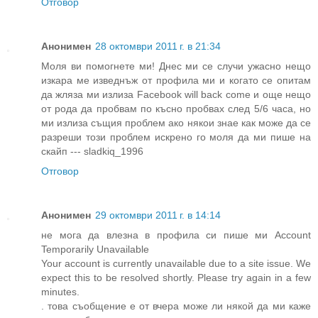
Отговор
Анонимен
28 октомври 2011 г. в 21:34
Моля ви помогнете ми! Днес ми се случи ужасно нещо
изкара ме изведнъж от профила ми и когато се опитам
да жляза ми излиза Facebook will back come и още нещо
от рода да пробвам по късно пробвах след 5/6 часа, но
ми излиза същия проблем ако някои знае как може да се
разреши този проблем искрено го моля да ми пише на
скайп --- sladkiq_1996
Отговор
Анонимен
29 октомври 2011 г. в 14:14
не мога да влезна в профила си пише ми Account
Temporarily Unavailable
Your account is currently unavailable due to a site issue. We
expect this to be resolved shortly. Please try again in a few
minutes.
. това съобщение е от вчера може ли някой да ми каже