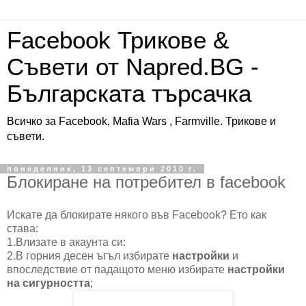
Facebook Трикове &
Съвети от Napred.BG -
Българската търсачка
Всичко за Facebook, Mafia Wars , Farmville. Трикове и
съвети.
понеделник, 13 септември 2010 г.
Блокиране на потребител в facebook
Искате да блокирате някого във Facebook? Ето как
става:
1.Влизате в акаунта си:
2.В горния десен ъгъл избирате
настройки
и
впоследствие от падащото меню избирате
настройки
на сигурността
;