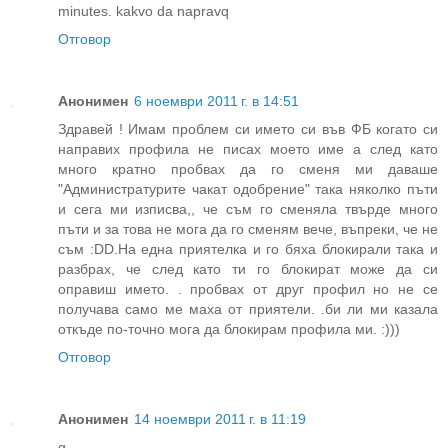
minutes. kakvo da napravq
Отговор
Анонимен
6 ноември 2011 г. в 14:51
Здравей ! Имам проблем си името си във ФБ когато си
направих профила не писах моето име а след като
много кратно пробвах да го сменя ми даваше
"Администратурите чакат одобрение" така няколко пъти
и сега ми изписва,, че съм го сменяла твърде много
пъти и за това не мога да го сменям вече, въпреки, че не
съм :DD.На една приятелка и го бяха блокирали така и
разбрах, че след като ти го блокират може да си
оправиш името. . пробвах от друг профил но не се
получава само ме маха от приятели. .би ли ми казала
откъде по-точно мога да блокирам профила ми. :)))
Отговор
Анонимен
14 ноември 2011 г. в 11:19
g