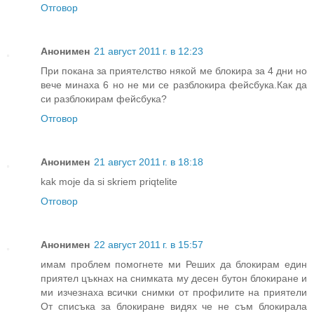
Отговор
Анонимен
21 август 2011 г. в 12:23
При покана за приятелство някой ме блокира за 4 дни но
вече минаха 6 но не ми се разблокира фейсбука.Как да
си разблокирам фейсбука?
Отговор
Анонимен
21 август 2011 г. в 18:18
kak moje da si skriem priqtelite
Отговор
Анонимен
22 август 2011 г. в 15:57
имам проблем помогнете ми Реших да блокирам един
приятел цъкнах на снимката му десен бутон блокиране и
ми изчезнаха всички снимки от профилите на приятели
От списъка за блокиране видях че не съм блокирала