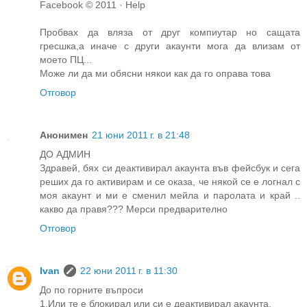
Facebook © 2011 · Help
Пробвах да вляза от друг компиутар но сащата
гресшка,а иначе с други акаунти мога да влизам от
моето ПЦ...
Може ли да ми обясни някои как да го оправа това
Отговор
Анонимен
21 юни 2011 г. в 21:48
ДО АДМИН
Здравей, бях си деактивирал акаунта във фейсбук и сега
реших да го активирам и се оказа, че някой се е логнал с
моя акаунт и ми е сменил мейла и паролата и край ..
какво да правя??? Мерси предварително
Отговор
Ivan
22 юни 2011 г. в 11:30
До по горните въпроси
1.Или те е блокирал или си е деактивирал акаунта.