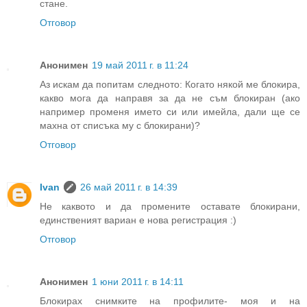
стане.
Отговор
Анонимен
19 май 2011 г. в 11:24
Аз искам да попитам следното: Когато някой ме блокира,
какво мога да направя за да не съм блокиран (ако
например променя името си или имейла, дали ще се
махна от списъка му с блокирани)?
Отговор
Ivan
26 май 2011 г. в 14:39
Не каквото и да промените оставате блокирани,
единственият вариан е нова регистрация :)
Отговор
Анонимен
1 юни 2011 г. в 14:11
Блокирах снимките на профилите- моя и на