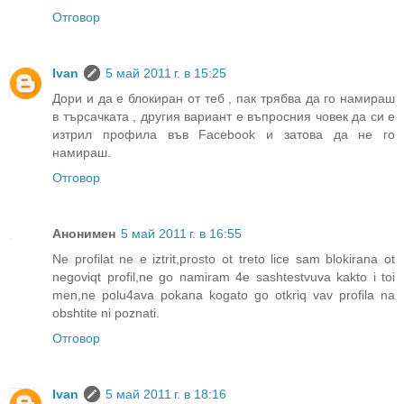
Отговор
Ivan
5 май 2011 г. в 15:25
Дори и да е блокиран от теб , пак трябва да го намираш
в търсачката , другия вариант е въпросния човек да си е
изтрил профила във Facebook и затова да не го
намираш.
Отговор
Анонимен
5 май 2011 г. в 16:55
Ne profilat ne e iztrit,prosto ot treto lice sam blokirana ot
negoviqt profil,ne go namiram 4e sashtestvuva kakto i toi
men,ne polu4ava pokana kogato go otkriq vav profila na
obshtite ni poznati.
Отговор
Ivan
5 май 2011 г. в 18:16