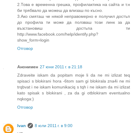
2.Това е временна грешка, профилактика на сайта и т.н
би трябвало да можеш да влизаш по късно.
3.Ако смяташ че някой неправомерно е получил достъп
до профила ти може да ползваш този линк за да
възстановиш достъпа ти
http://www.facebook.com/help/identify.php?
show_form=login
Отговор
Анонимен
27 юни 2011 г. в 21:18
Zdraveite iskam da popitam moje li da ne mi izlizat teq
spisaci s blokirani hora -6tom sam gi blokirala zna4i ne mi
trqbvat i ne iskam komunikaciq s tqh i ne iskam da mi izlizat
kato spisak s blokirani , za da gi otblokiram eventualno
nqkoga:)
Отговор
Ivan
8 юли 2011 г. в 9:00