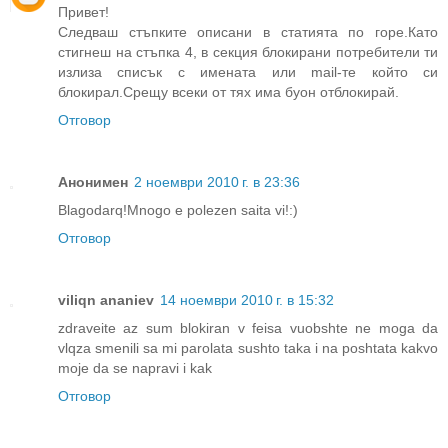
Привет!
Следваш стъпките описани в статията по горе.Като
стигнеш на стъпка 4, в секция блокирани потребители ти
излиза списък с имената или mail-те който си
блокирал.Срещу всеки от тях има буон отблокирай.
Отговор
Анонимен
2 ноември 2010 г. в 23:36
Blagodarq!Mnogo e polezen saita vi!:)
Отговор
viliqn ananiev
14 ноември 2010 г. в 15:32
zdraveite az sum blokiran v feisa vuobshte ne moga da
vlqza smenili sa mi parolata sushto taka i na poshtata kakvo
moje da se napravi i kak
Отговор