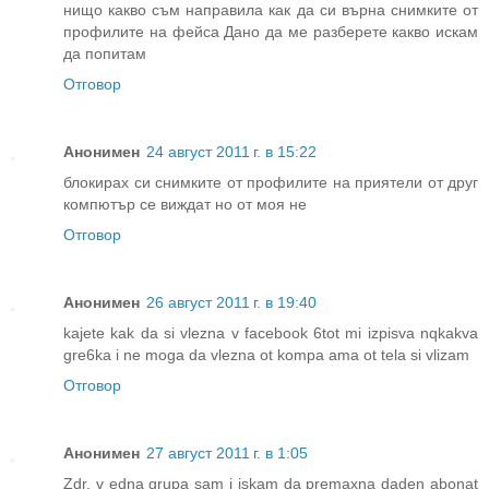
нищо какво съм направила как да си върна снимките от
профилите на фейса Дано да ме разберете какво искам
да попитам
Отговор
Анонимен
24 август 2011 г. в 15:22
блокирах си снимките от профилите на приятели от друг
компютър се виждат но от моя не
Отговор
Анонимен
26 август 2011 г. в 19:40
kajete kak da si vlezna v facebook 6tot mi izpisva nqkakva
gre6ka i ne moga da vlezna ot kompa ama ot tela si vlizam
Отговор
Анонимен
27 август 2011 г. в 1:05
Zdr. v edna grupa sam i iskam da premaxna daden abonat