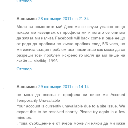
Отговор
Анонимен
28 октомври 2011 г. в 21:34
Моля ви помогнете ми! Днес ми се случи ужасно нещо
изкара ме изведнъж от профила ми и когато се опитам
да жляза ми излиза Facebook will back come и още нещо
от рода да пробвам по късно пробвах след 5/6 часа, но
ми излиза същия проблем ако някои знае как може да се
разреши този проблем искрено го моля да ми пише на
скайп --- sladkiq_1996
Отговор
Анонимен
29 октомври 2011 г. в 14:14
не мога да влезна в профила си пише ми Account
Temporarily Unavailable
Your account is currently unavailable due to a site issue. We
expect this to be resolved shortly. Please try again in a few
minutes.
. това съобщение е от вчера може ли някой да ми каже