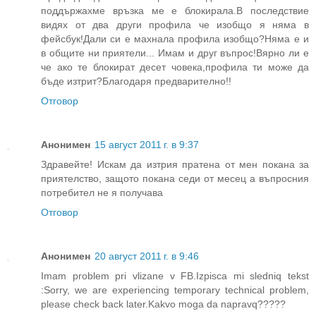
поддържахме връзка ме е блокирала.В последствие
видях от два други профила че изобщо я няма в
фейсбук!Дали си е махнала профила изобщо?Няма е и
в общите ни приятели... Имам и друг въпрос!Вярно ли е
че ако те блокират десет човека,профила ти може да
бъде изтрит?Благодаря предварително!!
Отговор
Анонимен
15 август 2011 г. в 9:37
Здравейте! Искам да изтрия пратена от мен покана за
приятелство, защото покана седи от месец а въпросния
потребител не я получава
Отговор
Анонимен
20 август 2011 г. в 9:46
Imam problem pri vlizane v FB.Izpisca mi sledniq tekst
:Sorry, we are experiencing temporary technical problem,
please check back later.Kakvo moga da napravq?????