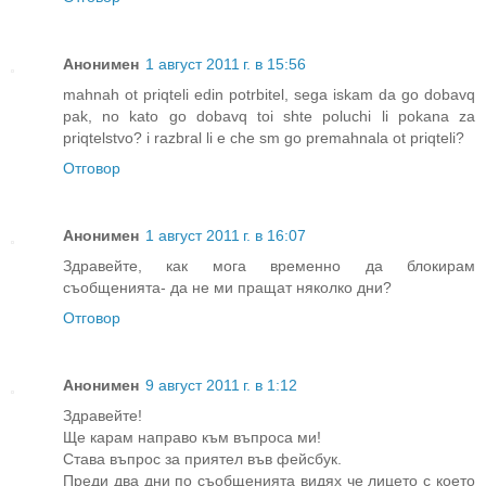
Анонимен
1 август 2011 г. в 15:56
mahnah ot priqteli edin potrbitel, sega iskam da go dobavq
pak, no kato go dobavq toi shte poluchi li pokana za
priqtelstvo? i razbral li e che sm go premahnala ot priqteli?
Отговор
Анонимен
1 август 2011 г. в 16:07
Здравейте, как мога временно да блокирам
съобщенията- да не ми пращат няколко дни?
Отговор
Анонимен
9 август 2011 г. в 1:12
Здравейте!
Ще карам направо към въпроса ми!
Става въпрос за приятел във фейсбук.
Преди два дни по съобщенията видях че лицето с което