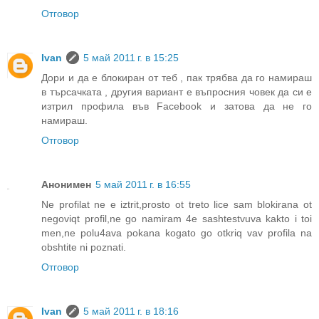
Отговор
Ivan
5 май 2011 г. в 15:25
Дори и да е блокиран от теб , пак трябва да го намираш
в търсачката , другия вариант е въпросния човек да си е
изтрил профила във Facebook и затова да не го
намираш.
Отговор
Анонимен
5 май 2011 г. в 16:55
Ne profilat ne e iztrit,prosto ot treto lice sam blokirana ot
negoviqt profil,ne go namiram 4e sashtestvuva kakto i toi
men,ne polu4ava pokana kogato go otkriq vav profila na
obshtite ni poznati.
Отговор
Ivan
5 май 2011 г. в 18:16