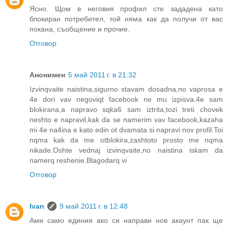
Ясно. Щом в неговия профил сте зададена като
блокиран потребител, той няма как да получи от вас
покана, съобщение и прочие.
Отговор
Анонимен
5 май 2011 г. в 21:32
Izvinqvaite naistina,sigurno stavam dosadna,no vaprosa e
4e dori vav negoviqt facebook ne mu izpisva,4e sam
blokirana,a napravo sqka6 sam iztrita,tozi treti chovek
neshto e napravil,kak da se namerim vav facebook,kazaha
mi 4e na4ina e kato edin ot dvamata si napravi nov profil.Toi
nqma kak da me otblokira,zashtoto prosto me nqma
nikade.Oshte vednaj izvinqvaite,no naistina iskam da
namerq reshenie.Blagodarq vi
Отговор
Ivan
9 май 2011 г. в 12:48
Ами само единия ако си направи нов акаунт пак ще