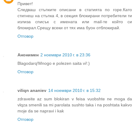
Привет!
Следваш стъпките описани в статията по горе.Като
стигнеш на стъпка 4, в секция блокирани потребители ти
излиза списък с имената или mail-те който си
блокирал.Срещу всеки от тях има буон отблокирай.
Отговор
Анонимен
2 ноември 2010 г. в 23:36
Blagodarq!Mnogo e polezen saita vi!:)
Отговор
viliqn ananiev
14 ноември 2010 г. в 15:32
zdraveite az sum blokiran v feisa vuobshte ne moga da
vlqza smenili sa mi parolata sushto taka i na poshtata kakvo
moje da se napravi i kak
Отговор