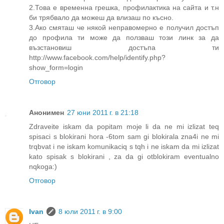
2.Това е временна грешка, профилактика на сайта и т.н
би трябвало да можеш да влизаш по късно.
3.Ако смяташ че някой неправомерно е получил достъп
до профила ти може да ползваш този линк за да
възстановиш достъпа ти
http://www.facebook.com/help/identify.php?
show_form=login
Отговор
Анонимен
27 юни 2011 г. в 21:18
Zdraveite iskam da popitam moje li da ne mi izlizat teq
spisaci s blokirani hora -6tom sam gi blokirala zna4i ne mi
trqbvat i ne iskam komunikaciq s tqh i ne iskam da mi izlizat
kato spisak s blokirani , za da gi otblokiram eventualno
nqkoga:)
Отговор
Ivan
8 юли 2011 г. в 9:00