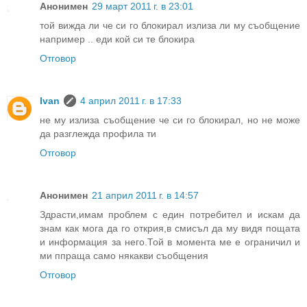
Анонимен
29 март 2011 г. в 23:01
той вижда ли че си го блокирал излиза ли му съобщение
например .. еди кой си те блокира
Отговор
Ivan
4 април 2011 г. в 17:33
не му излиза съобщение че си го блокирал, но не може
да разглежда профила ти
Отговор
Анонимен
21 април 2011 г. в 14:57
Здрасти,имам проблем с един потребител и искам да
знам как мога да го открия,в смисъл да му видя пощата
и информация за него.Той в момента ме е ограничил и
ми ппраща само някакви съобщения
Отговор