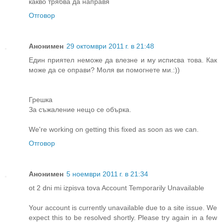
какво трябва да направя
Отговор
Анонимен
29 октомври 2011 г. в 21:48
Един приятел неможе да влезне и му исписва това. Как
може да се оправи? Моля ви помогнете ми.:))
Грешка
За съжаление нещо се обърка.
We're working on getting this fixed as soon as we can.
Отговор
Анонимен
5 ноември 2011 г. в 21:34
ot 2 dni mi izpisva tova Account Temporarily Unavailable
Your account is currently unavailable due to a site issue. We
expect this to be resolved shortly. Please try again in a few