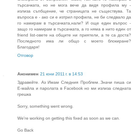
търсачката, но не мога вече да видя профила му -
излиза съпбщение, че страницата не съществува. Та
въпроса е - ако си е изтрил профила, не би следвало да
го намирам в търсачката,нали? И още един въпрос -
защо го намирам в търсачката, а го няма в нито един от
friend list-овете на общите ни приятели, а те са доста?
Последното има ли общо с моето блокиране?
Благодаря!
Отговор
Анонимен
21 юни 2011 г. в 14:53
Здравейте. Аз Имам Следния Проблем..Значи пиша си
Е-майла и паролата в Facebook но ми излиза следната
грешка
Sorry, something went wrong.
We're working on getting this fixed as soon as we can.
Go Back