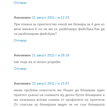
Отговор
Анонимен
21 август 2011 г. в 12:23
При покана за приятелство някой ме блокира за 4 дни но
вече минаха 6 но не ми се разблокира фейсбука.Как да
си разблокирам фейсбука?
Отговор
Анонимен
21 август 2011 г. в 18:18
kak moje da si skriem priqtelite
Отговор
Анонимен
22 август 2011 г. в 15:57
имам проблем помогнете ми Реших да блокирам един
приятел цъкнах на снимката му десен бутон блокиране и
ми изчезнаха всички снимки от профилите на приятели
От списъка за блокиране видях че не съм блокирала