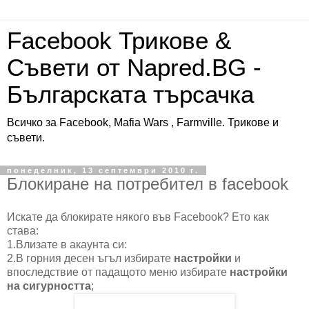
Facebook Трикове &
Съвети от Napred.BG -
Българската търсачка
Всичко за Facebook, Mafia Wars , Farmville. Трикове и
съвети.
понеделник, 13 септември 2010 г.
Блокиране на потребител в facebook
Искате да блокирате някого във Facebook? Ето как
става:
1.Влизате в акаунта си:
2.В горния десен ъгъл избирате
настройки
и
впоследствие от падащото меню избирате
настройки
на сигурността
;