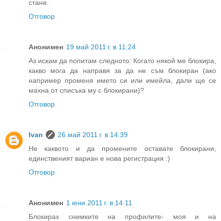
стане.
Отговор
Анонимен
19 май 2011 г. в 11:24
Аз искам да попитам следното: Когато някой ме блокира,
какво мога да направя за да не съм блокиран (ако
например променя името си или имейла, дали ще се
махна от списъка му с блокирани)?
Отговор
Ivan
26 май 2011 г. в 14:39
Не каквото и да промените оставате блокирани,
единственият вариан е нова регистрация :)
Отговор
Анонимен
1 юни 2011 г. в 14:11
Блокирах снимките на профилите- моя и на