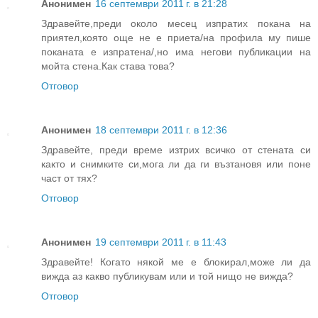
Анонимен
16 септември 2011 г. в 21:28
Здравейте,преди около месец изпратих покана на
приятел,която още не е приета/на профила му пише
поканата е изпратена/,но има негови публикации на
мойта стена.Как става това?
Отговор
Анонимен
18 септември 2011 г. в 12:36
Здравейте, преди време изтрих всичко от стената си
както и снимките си,мога ли да ги възтановя или поне
част от тях?
Отговор
Анонимен
19 септември 2011 г. в 11:43
Здравейте! Когато някой ме е блокирал,може ли да
вижда аз какво публикувам или и той нищо не вижда?
Отговор