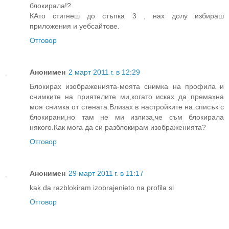
блокирала!?
КАто стигнеш до стъпка 3 , нах долу избираш
приложения и уебсайтове.
Отговор
Анонимен
2 март 2011 г. в 12:29
Блокирах изображенията-моята снимка на профила и
снимките на приятелите ми,когато исках да премахна
моя снимка от стената.Влизах в настройките на списък с
блокирани,но там не ми излиза,че съм блокирала
някого.Как мога да си разблокирам изображенията?
Отговор
Анонимен
29 март 2011 г. в 11:17
kak da razblokiram izobrajenieto na profila si
Отговор