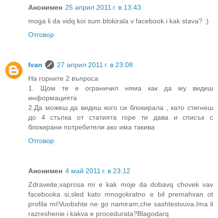
Анонимен
25 април 2011 г. в 13:43
moga li da vidq koi sum blokirala v facebook i kak stava? :)
Отговор
Ivan
27 април 2011 г. в 23:08
На горните 2 въпроса
1. Щом те е ограничил няма как да му видиш
информацията
2.Да можеш да видиш кого си блокирала , като стигнеш
до 4 стъпка от статията горе ти дава и списък с
блокирани потребители ако има такива
Отговор
Анонимен
4 май 2011 г. в 23:12
Zdraveite,vaprosa mi e kak moje da dobavq chovek vav
facebooka si,sled kato mnogokratno e bil premahvan ot
profila mi!Vuobshte ne go namiram,che sashtestvuva.Ima li
razreshenie i kakva e procedurata?Blagodarq