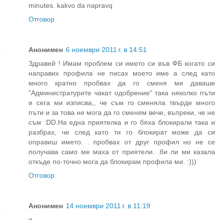
minutes. kakvo da napravq
Отговор
Анонимен
6 ноември 2011 г. в 14:51
Здравей ! Имам проблем си името си във ФБ когато си
направих профила не писах моето име а след като
много кратно пробвах да го сменя ми даваше
"Администратурите чакат одобрение" така няколко пъти
и сега ми изписва,, че съм го сменяла твърде много
пъти и за това не мога да го сменям вече, въпреки, че не
съм :DD.На една приятелка и го бяха блокирали така и
разбрах, че след като ти го блокират може да си
оправиш името. . пробвах от друг профил но не се
получава само ме маха от приятели. .би ли ми казала
откъде по-точно мога да блокирам профила ми. :)))
Отговор
Анонимен
14 ноември 2011 г. в 11:19
g