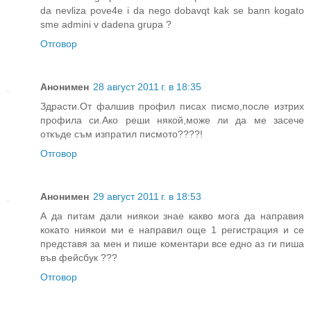
da nevliza pove4e i da nego dobavqt kak se bann kogato
sme admini v dadena grupa ?
Отговор
Анонимен
28 август 2011 г. в 18:35
Здрасти.От фалшив профил писах писмо,после изтрих
профила си.Ако реши някой,може ли да ме засече
откъде съм изпратил писмото????!
Отговор
Анонимен
29 август 2011 г. в 18:53
А да питам дали ниякои знае какво мога да направия
кокато ниякои ми е направил още 1 регистрация и се
представя за мен и пише коментари все едно аз ги пиша
във фейсбук ???
Отговор