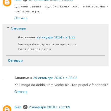
Здравей , пиши подробно какво точно те интересува и
ще ти отговоря.
Отговор
Отговори
Анонимен
27 януари 2014 г. в 1:22
Nemoga dasi vlqza v feisa opitvam no
Pishe greshna parola
Отговор
Анонимен
29 октомври 2010 г. в 22:02
Kak moga da deblokiram veche blokiran priqtel v facebook?
Отговор
Ivan
2 ноември 2010 г. в 12:09