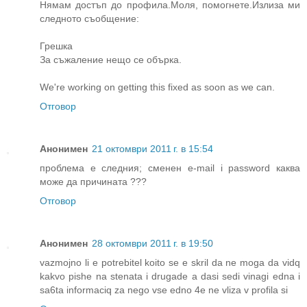
Нямам достъп до профила.Моля, помогнете.Излиза ми
следното съобщение:
Грешка
За съжаление нещо се обърка.
We're working on getting this fixed as soon as we can.
Отговор
Анонимен
21 октомври 2011 г. в 15:54
проблема е следния; сменен е-mail i password каква
може да причината ???
Отговор
Анонимен
28 октомври 2011 г. в 19:50
vazmojno li e potrebitel koito se e skril da ne moga da vidq
kakvo pishe na stenata i drugade a dasi sedi vinagi edna i
sa6ta informaciq za nego vse edno 4e ne vliza v profila si