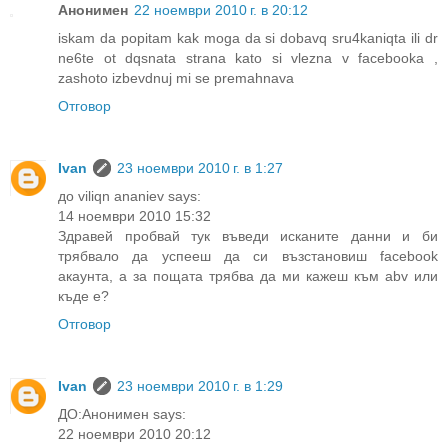
Анонимен
22 ноември 2010 г. в 20:12
iskam da popitam kak moga da si dobavq sru4kaniqta ili dr
ne6te ot dqsnata strana kato si vlezna v facebooka ,
zashoto izbevdnuj mi se premahnava
Отговор
Ivan
23 ноември 2010 г. в 1:27
до viliqn ananiev says:
14 ноември 2010 15:32
Здравей пробвай тук въведи исканите данни и би
трябвало да успееш да си възстановиш facebook
акаунта, а за пощата трябва да ми кажеш към abv или
къде е?
Отговор
Ivan
23 ноември 2010 г. в 1:29
ДО:Анонимен says:
22 ноември 2010 20:12