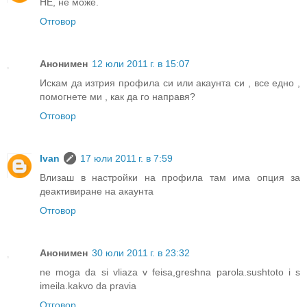
НЕ, не може.
Отговор
Анонимен
12 юли 2011 г. в 15:07
Искам да изтрия профила си или акаунта си , все едно ,
помогнете ми , как да го направя?
Отговор
Ivan
17 юли 2011 г. в 7:59
Влизаш в настройки на профила там има опция за
деактивиране на акаунта
Отговор
Анонимен
30 юли 2011 г. в 23:32
ne moga da si vliaza v feisa,greshna parola.sushtoto i s
imeila.kakvo da pravia
Отговор