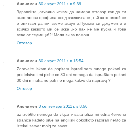
Анонимен
30 август 2011 г. в 9:39
Здравейте ,отчаяно искам да намеря отговор как да си
възстановя профила след заключване ,тъй като някой се
е опитвал да ми вземе акаунта.Пускам си документи и
всичко каквото ми се иска ,но пак не ме пуска и това
вече от седмици!?! Моля ви за помощ.....
Отговор
Анонимен
30 август 2011 г. в 15:54
Zdraveite iskam da popitam ispratil sam mnogo pokani za
priqtelstvo i mi pishe ce 30 dni nemoga da ispra6tam pokani
30 dni minaha no pak ne moga kakvo da napravq ?
Отговор
Анонимен
3 септември 2011 г. в 8:56
az izob6to nemoga da vlqza v saita izliza mi edna 4ervena
stranica kadeto pi6e na angliiski dokolkoto razbrah ne6to za
iztekal sarvar molq za savet