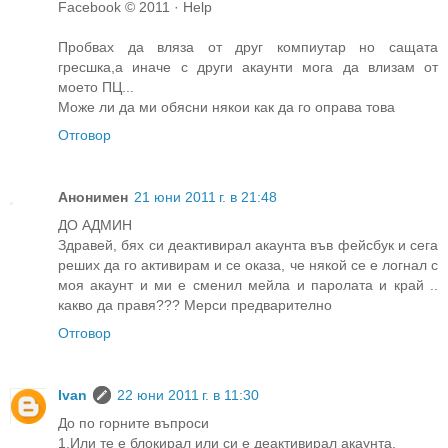
Facebook © 2011 · Help
Пробвах да вляза от друг компиутар но сащата
гресшка,а иначе с други акаунти мога да влизам от
моето ПЦ...
Може ли да ми обясни някои как да го оправа това
Отговор
Анонимен
21 юни 2011 г. в 21:48
ДО АДМИН
Здравей, бях си деактивирал акаунта във фейсбук и сега
реших да го активирам и се оказа, че някой се е логнал с
моя акаунт и ми е сменил мейла и паролата и край ..
какво да правя??? Мерси предварително
Отговор
Ivan
22 юни 2011 г. в 11:30
До по горните въпроси
1.Или те е блокирал или си е деактивирал акаунта.