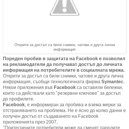
Открити за достъп са били снимки, чатове и друга лична
информация
Пореден пробив в защитата на Facebook е позволил
на рекламодатели да получават достъп до личната
информация на потребителите в социалната мрежа.
Открити за достъп са били снимки, чатове и друга лична
информация, съобщи технологичната фирма
Symantec
.
Някои приложения във
Facebook
са оставяли бележки,
които са действали като "резервни ключове" за достъп
до профилите.
Facebook
, е информиран за пробива и взема мерки за
отстраняването на проблема. Не е ясно до
колко данни е
получен достъп от създаването на Facebook
приложенията през 2007.
"Притеснените потребители може да сменят паролите