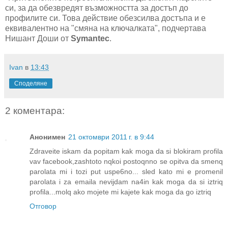
си, за да обезвредят възможността за достъп до
профилите си. Това действие обезсилва достъпа и е
еквивалентно на "смяна на ключалката", подчертава
Нишант Доши от
Symantec
.
Ivan
в
13:43
Споделяне
2 коментара:
Анонимен
21 октомври 2011 г. в 9:44
Zdraveite iskam da popitam kak moga da si blokiram profila
vav facebook,zashtoto nqkoi postoqnno se opitva da smenq
parolata mi i tozi put uspe6no... sled kato mi e promenil
parolata i za emaila nevijdam na4in kak moga da si iztriq
profila...molq ako mojete mi kajete kak moga da go iztriq
Отговор